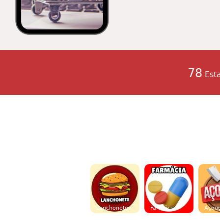
78
Est
Lanchonete
Farmácia
Açou